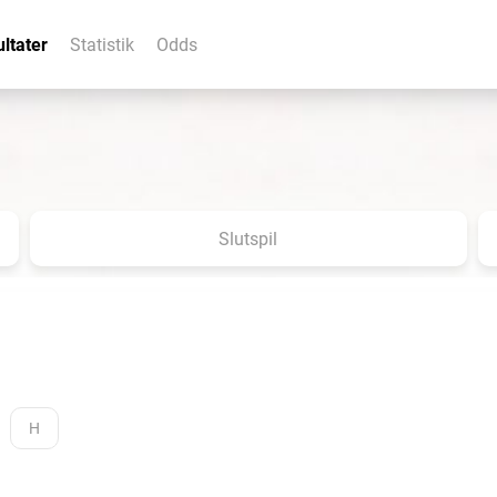
ltater
Statistik
Odds
Slutspil
H