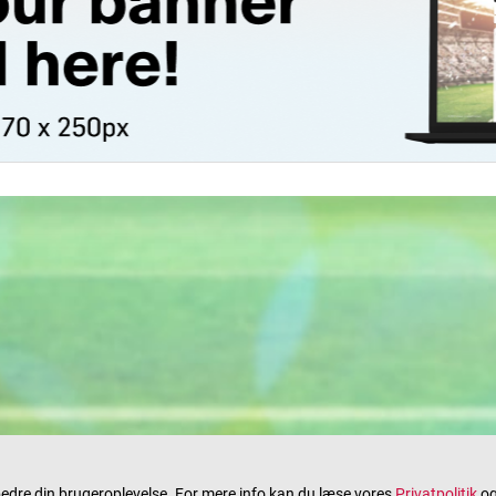
rbedre din brugeroplevelse. For mere info kan du læse vores
Privatpolitik
o