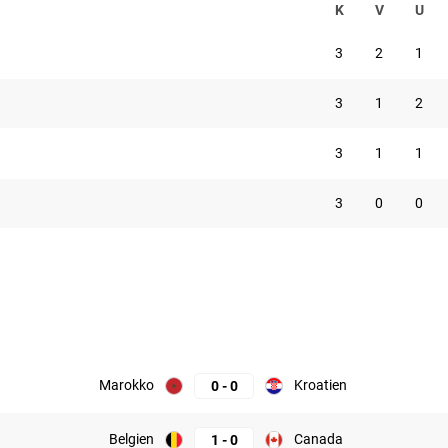
K
V
U
3
2
1
3
1
2
3
1
1
3
0
0
Marokko
Kroatien
0
-
0
Belgien
Canada
1
-
0