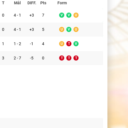
T
Mål
DIFF.
Pts
Form
0
4 - 1
+3
7
V
V
U
0
4 - 1
+3
5
U
V
U
1
1 - 2
-1
4
U
T
V
3
2 - 7
-5
0
T
T
T