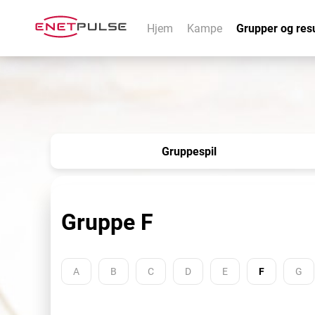
Hjem
Kampe
Grupper og resu
Gruppespil
Gruppe F
A
B
C
D
E
F
G